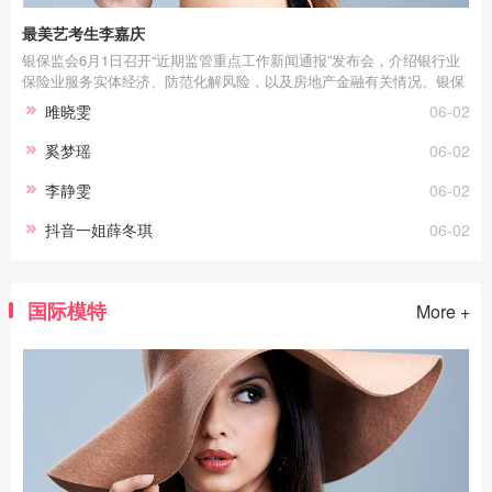
最美艺考生李嘉庆
银保监会6月1日召开“近期监管重点工作新闻通报”发布会，介绍银行业
保险业服务实体经济、防范化解风险，以及房地产金融有关情况。银保
监会副主席梁涛表示，今年以来，银保监会把服务实体经济放在更加重
雎晓雯
06-02
要的位置，助力市场主体恢复元气、增强活力，同时统筹处理好恢复经
济与防范风险的关系，银行业保险业保持平稳运行的良好态势。 银行保
奚梦瑶
06-02
险机构资产增速合理适度 宏观杠杆率稳中有降 梁涛介绍，银行保险资
产业务稳…
李静雯
06-02
抖音一姐薛冬琪
06-02
国际模特
More +