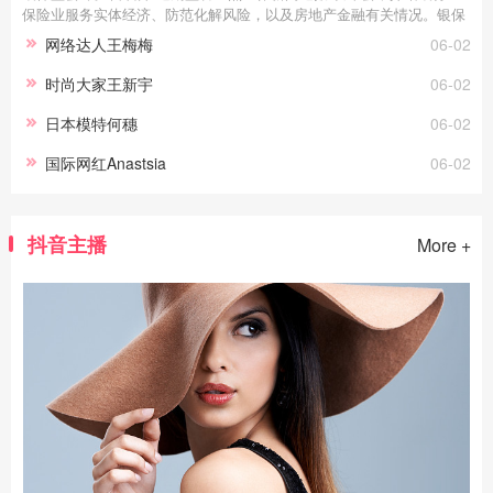
保险业服务实体经济、防范化解风险，以及房地产金融有关情况。银保
监会副主席梁涛表示，今年以来，银保监会把服务实体经济放在更加重
网络达人王梅梅
06-02
要的位置，助力市场主体恢复元气、增强活力，同时统筹处理好恢复经
济与防范风险的关系，银行业保险业保持平稳运行的良好态势。银行保
时尚大家王新宇
06-02
险机构资产增速合理适度 宏观杠杆率稳中有降梁涛介绍，银行保险资产
业务稳健增长，宏观杠杆…
日本模特何穗
06-02
国际网红Anastsia
06-02
抖音主播
More +