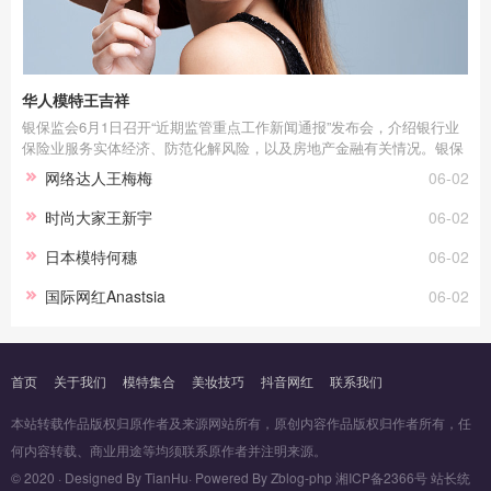
华人模特王吉祥
银保监会6月1日召开“近期监管重点工作新闻通报”发布会，介绍银行业
保险业服务实体经济、防范化解风险，以及房地产金融有关情况。银保
监会副主席梁涛表示，今年以来，银保监会把服务实体经济放在更加重
网络达人王梅梅
06-02
要的位置，助力市场主体恢复元气、增强活力，同时统筹处理好恢复经
济与防范风险的关系，银行业保险业保持平稳运行的良好态势。银行保
时尚大家王新宇
06-02
险机构资产增速合理适度 宏观杠杆率稳中有降梁涛介绍，银行保险资产
业务稳健增长，宏观杠杆…
日本模特何穗
06-02
国际网红Anastsia
06-02
首页
关于我们
模特集合
美妆技巧
抖音网红
联系我们
本站转载作品版权归原作者及来源网站所有，原创内容作品版权归作者所有，任
何内容转载、商业用途等均须联系原作者并注明来源。
© 2020 · Designed By TianHu· Powered By Zblog-php 湘ICP备2366号 站长统