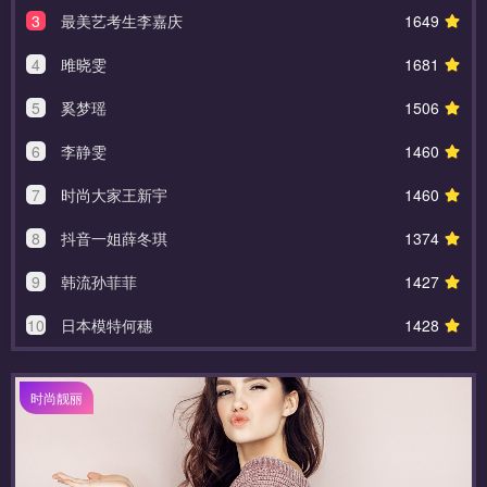
3
最美艺考生李嘉庆
1649
4
雎晓雯
1681
5
奚梦瑶
1506
6
李静雯
1460
7
时尚大家王新宇
1460
8
抖音一姐薛冬琪
1374
9
韩流孙菲菲
1427
10
日本模特何穗
1428
时尚靓丽